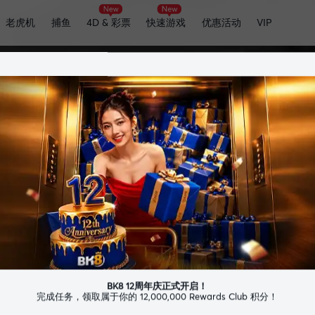
老虎机
捕鱼
4D & 彩票
快速游戏
优惠活动
VIP
BK8 12周年庆正式开启！
完成任务，领取属于你的 12,000,000 Rewards Club 积分！