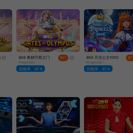
BK8 奥林巴斯之门
BK8 月光公主1000
热门
热
Pragmatic
Pragmatic
回報率
97.6
回報率
97.6