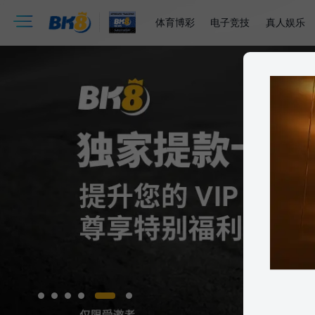
体育博彩
电子竞技
真人娱乐