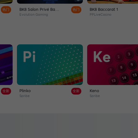
BK8 Baccarat 1
BK8 One BlackJack
热门
热门
PPLiveCasino
PPLiveCasino
Keno
Mini Roulette
全新
全新
Spribe
Spribe