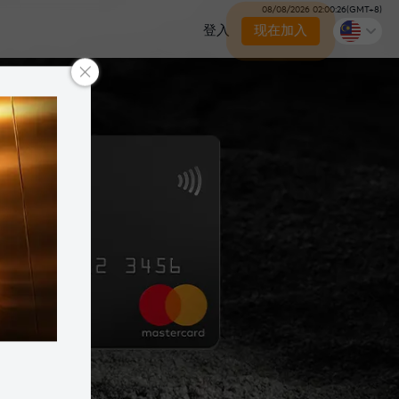
08/08/2026 02:00:28
(
GMT+8
)
登入
现在加入