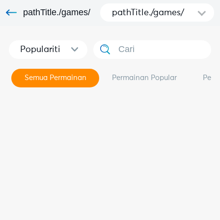
pathTitle./games/
pathTitle./games/
Populariti
Semua Permainan
Permainan Popular
Perm