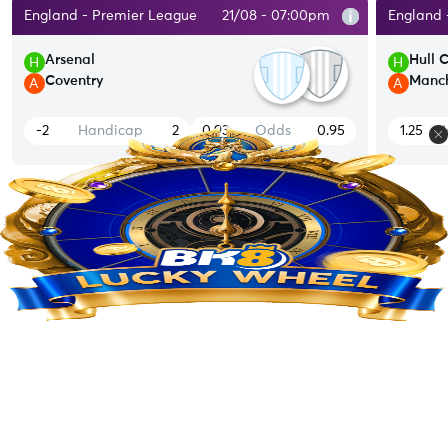
England - Premier League
21/08 - 07:00pm
England 
Arsenal
Hull C
H
H
Coventry
Manch
A
A
-2
Handicap
2
0.93
Odds
0.95
1.25
H