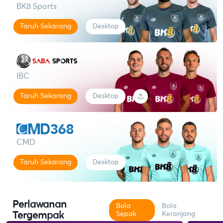
BK8 Sports
Taruh Sekarang
Desktop
IBC
Taruh Sekarang
Desktop
CMD
Taruh Sekarang
Desktop
Perlawanan
Bola
Bola
Tergempak
Sepak
Keranjang​