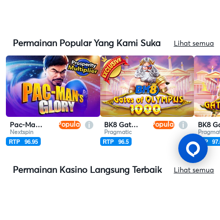
Permainan Popular Yang Kami Suka
Lihat semua
Popular
Popular
Pac-Man's Glory
BK8 Gates of Olympus 1000
Nextspin
Pragmatic
Pragmat
RTP
96.95
RTP
96.5
RTP
97
Permainan Kasino Langsung Terbaik
Lihat semua